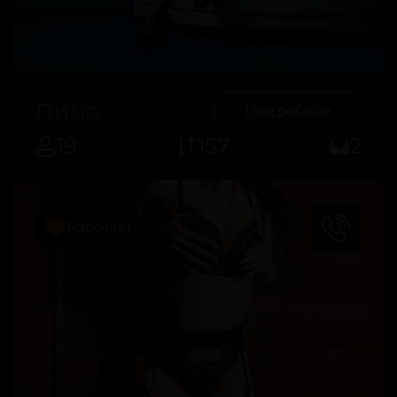
Лина
Подробнее
19
157
2
Работает