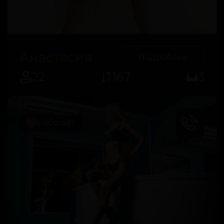
Анастасия
Подробнее
22
167
3
Работает