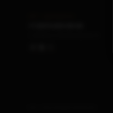
24/7 — круглосуточно
+7 (927) 603-08-06
г. Самара ул. Галактионовская, 40
No sex — Салон не оказывает интимные услуги